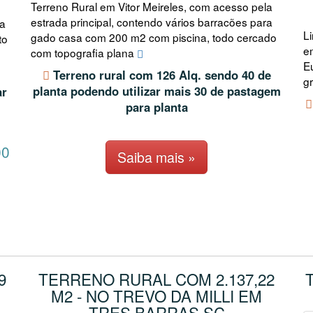
Terreno Rural em Vitor Meireles, com acesso pela
estrada principal, contendo vários barracões para
la
L
gado casa com 200 m2 com piscina, todo cercado
to
e
com topografia plana
Eu
Terreno rural com 126 Alq. sendo 40 de
g
planta podendo utilizar mais 30 de pastagem
ar
para planta
00
Saiba mais »
9
TERRENO RURAL COM 2.137,22
T
M2 - NO TREVO DA MILLI EM
TRES BARRAS SC