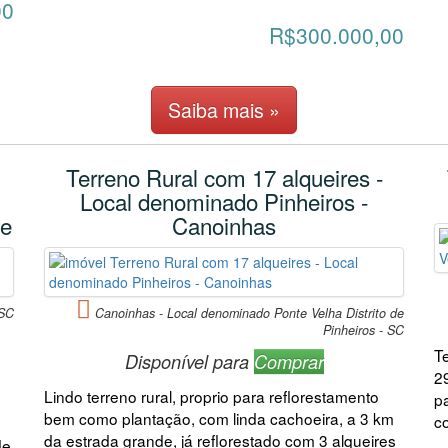
00
R$300.000,00
Saiba mais »
Terreno Rural com 17 alqueires -
Local denominado Pinheiros -
te
Canoinhas
 SC
Canoinhas - Local denominado Ponte Velha Distrito de
Pinheiros - SC
T
Disponível para
Comprar
2
Lindo terreno rural, proprio para reflorestamento
p
bem como plantação, com linda cachoeira, a 3 km
c
da estrada grande, já reflorestado com 3 alqueires
de