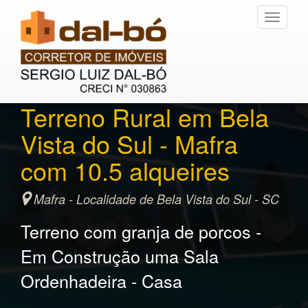
Toggle
navigati
Terreno Rural em Bela
Vista do Sul - Mafra
com 10.5 alqueires
Mafra - Localidade de Bela Vista do Sul - SC
Terreno com granja de porcos -
Em Construção uma Sala
Ordenhadeira - Casa