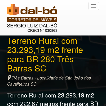
Toggle
navigati
Terreno Rural com
23.293,19 m2 frente
para BR 280 Três
Barras SC
Três Barras - Localidade de São João dos
Cavalheiros SC
Terreno Rural com 23.293,19 m2
com 222,67 metros frente para BR