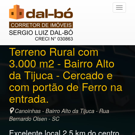
Toggle
navigati
Terreno Rural com
3.000 m2 - Bairro Alto
da Tijuca - Cercado e
com portão de Ferro na
entrada.
Canoinhas - Bairro Alto da Tijuca - Rua
Bernardo Olsen - SC
Excelente local 2.5 km do centro