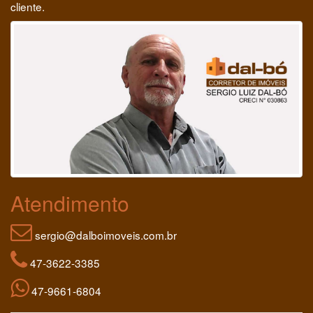
cliente.
Atendimento
sergio@dalboimoveis.com.br
47-3622-3385
47-9661-6804