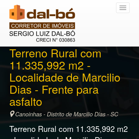
Toggle
navigati
Terreno Rural com
11.335,992 m2 -
Localidade de Marcilio
Dias - Frente para
asfalto
Canoinhas - Distrito de Marcilio Dias - SC
Terreno Rural com 11.335,992 m2