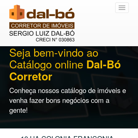
Toggle
navigati
Seja bem-vindo ao
Catálogo online
Dal-Bó
Corretor
Conheça nossos catálogo de imóveis e
venha fazer bons negócios com a
gente!