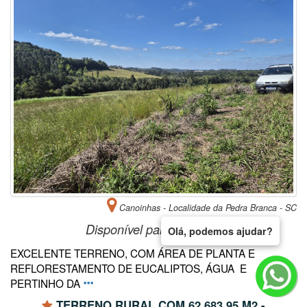
Canoinhas - Localidade da Pedra Branca - SC
Disponível para
Comprar
Olá, podemos ajudar?
EXCELENTE TERRENO, COM ÁREA DE PLANTA E
REFLORESTAMENTO DE EUCALIPTOS, ÁGUA E
PERTINHO DA
TERRENO RURAL COM 62.683,95 M2 -