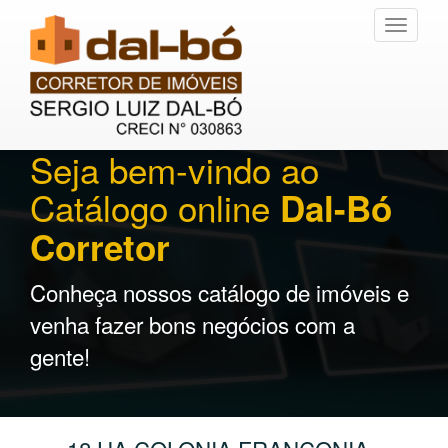
Toggle
navigati
Seja bem-vindo ao
Catálogo online
Dal-Bó
Corretor
Conheça nossos catálogo de imóveis e
venha fazer bons negócios com a
gente!