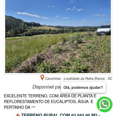
Canoinhas - Localidade da Pedra Branca - SC
Disponível para
Comprar
Olá, podemos ajudar?
EXCELENTE TERRENO, COM ÁREA DE PLANTA E
REFLORESTAMENTO DE EUCALIPTOS, ÁGUA E
PERTINHO DA
TERRENO RURAL COM 62.683,95 M2 -