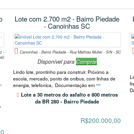
o
Lote com 2.700 m2 - Bairro Piedade
- Canoinhas SC
z -
Canoinhas - Bairro Piedade - Rua Mathias Muller - S/N - SC
nal)
Disponível para
Comprar
Lindo lote, prontinho para construir. Próximo a
L
escola, mercado, ponto de onibus, com linhas de
,
fr
energia, telefonica, Documentação em
D
Lote a 30 metros do asfalto e 800 metros
da BR 280 - Bairro Piedade
o
R$200.000,00
00