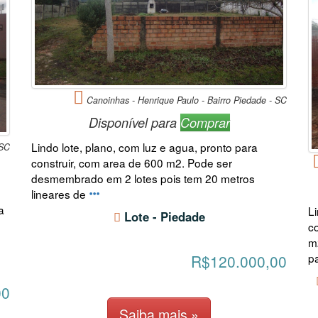
Canoinhas - Henrique Paulo - Bairro Piedade - SC
Disponível para
Comprar
Lindo lote, plano, com luz e agua, pronto para
 SC
construir, com area de 600 m2. Pode ser
desmembrado em 2 lotes pois tem 20 metros
lineares de
a
L
Lote - Piedade
c
m
pa
R$120.000,00
00
Saiba mais »