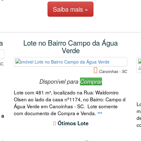
Saiba mais »
a
Lote no Bairro Campo da Água
Verde
SC.
Canoinhas - SC
Disponível para
Comprar
Lote com 481 m², localizado na Rua: Waldomiro
Olsen ao lado da casa nº1174, no Bairro: Campo d
L
Água Verde em Canoinhas - SC. Lote somente
m
com documento de Compra e Venda.
 a
d
Ótimos Lote
c