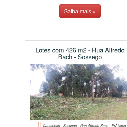
Saiba mais »
Lotes com 426 m2 - Rua Alfredo
Bach - Sossego
Canoinhas - Sossego - Rua Alfredo Bach - PrÃ³ximo