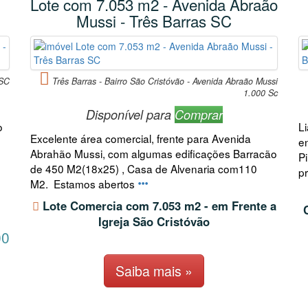
Lote com 7.053 m2 - Avenida Abraão
Mussi - Três Barras SC
 SC
Três Barras - Bairro São Cristóvão - Avenida Abraão Mussi
1.000 Sc
Disponível para
Comprar
o
L
Excelente área comercial, frente para Avenida
e
Abrahão Mussi, com algumas edificações Barracão
P
de 450 M2(18x25) , Casa de Alvenaria com110
p
M2. Estamos abertos
Lote Comercia com 7.053 m2 - em Frente a
Igreja São Cristóvão
00
Saiba mais »