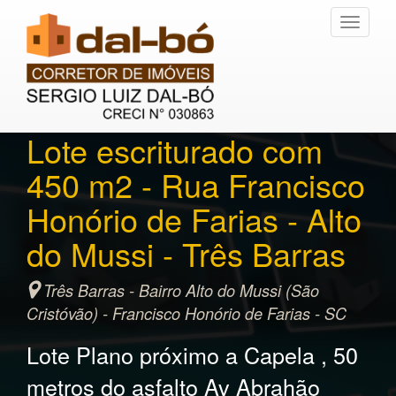
Toggle
navigati
Lote escriturado com
450 m2 - Rua Francisco
Honório de Farias - Alto
do Mussi - Três Barras
Três Barras - Bairro Alto do Mussi (São
Cristóvão) - Francisco Honório de Farias - SC
Lote Plano próximo a Capela , 50
metros do asfalto Av Abrahão