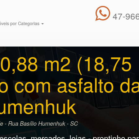
47-966
óveis por Categorias
0,88 m2 (18,75 
 com asfalto d
Humenhuk
e - Rua Basílio Humenhuk - SC
colas, mercados, lojas - prontinho para