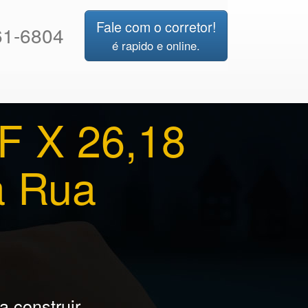
Fale com o corretor!
1-6804
é rapido e online.
F X 26,18
a Rua
 construir .