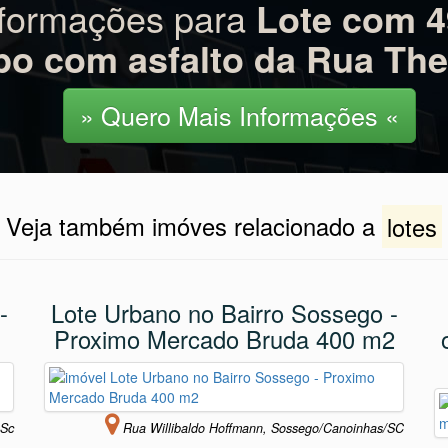
nformações para
Lote com 4
po com asfalto da Rua T
» Quero Mais Informações «
Veja também imóves relacionado a
lotes
-
Lote Urbano no Bairro Sossego -
Proximo Mercado Bruda 400 m2