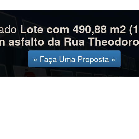
e por 26,18 de fundos), murado frente para o asfalto. proxi
sado
Lote com 490,88 m2 (1
 asfalto da Rua Theodo
» Faça Uma Proposta «