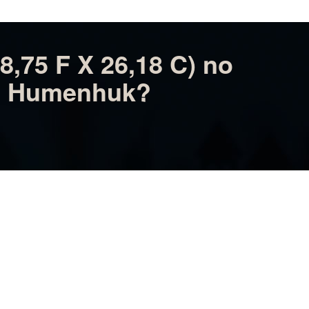
mo do IFSC, mercados e lojas. prontinho para
8,75 F X 26,18 C) no
ro Humenhuk?