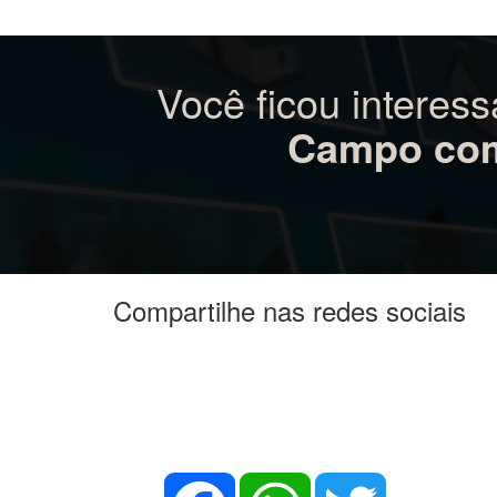
Lindo lote com 490,88 m2 sendo 18,75 de frent
construir.
documentado. Financia
Você ficou interes
Campo com
Compartilhe nas redes sociais