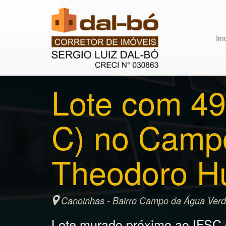
Im
Lote com 49
C) no Campo
Theodoro 
Canoinhas - Bairro Campo da Água Verd
Lote murado próximo ao IFSC es