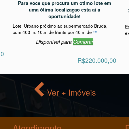
 Sc
Rua Willibaldo Hoffmann, Sossego/Canoinhas/SC
o
Para voce que procura um otimo lote em
uma ótima localizaçao esta ai a
oportunidade!
Lote Urbano próximo ao supermercado Bruda,
E
com 400 m: 10.m de frente por 40 m de
e
Disponível para
Comprar
00
R$220.000,00
Ver + Imóveis