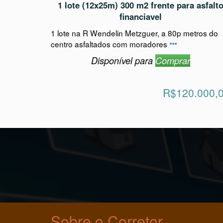
Canoinhas - B Alto da Tijuca - Rua Wendelin Metzguer
1 lote (12x25m) 300 m2 frente para asfalt
financiavel
1 lote na R Wendelin Metzguer, a 80p metros do
centro asfaltados com moradores
Disponível para
Comprar
R$120.000,