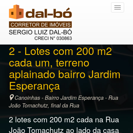
Toggle
navigati
2 - Lotes com 200 m2
cada um, terreno
aplainado bairro Jardim
Esperança
Canoinhas - Bairro Jardim Esperança - Rua
João Tomachutz, final da Rua
2 lotes com 200 m2 cada na Rua
João Tomachutz ao lado da casa