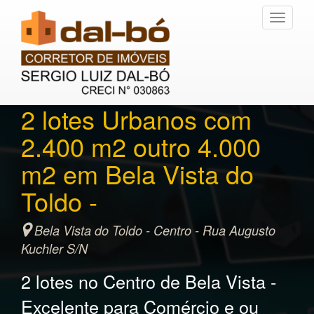
Toggle
navigati
2 lotes Urbanos com
2.400 m2 outro 4.000
m2 em Bela Vista do
Toldo -
Bela Vista do Toldo - Centro - Rua Augusto
Kuchler S/N
2 lotes no Centro de Bela Vista -
Excelente para Comércio e ou