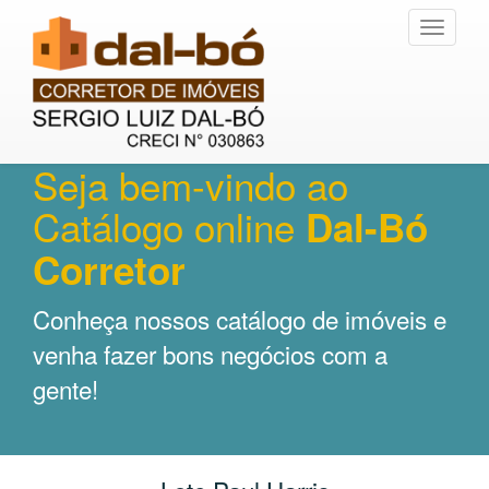
Toggle
navigati
Seja bem-vindo ao
Catálogo online
Dal-Bó
Corretor
Conheça nossos catálogo de imóveis e
venha fazer bons negócios com a
gente!