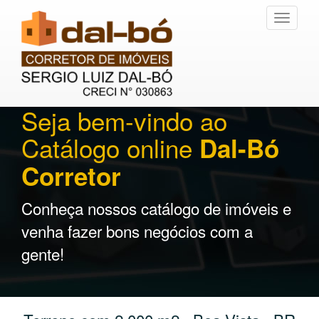
Toggle
navigati
Seja bem-vindo ao
Catálogo online
Dal-Bó
Corretor
Conheça nossos catálogo de imóveis e
venha fazer bons negócios com a
gente!