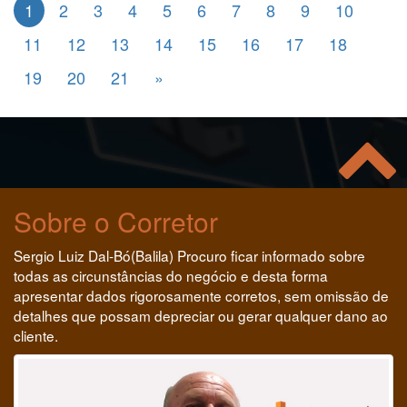
1
2
3
4
5
6
7
8
9
10
11
12
13
14
15
16
17
18
19
20
21
»
Sobre o Corretor
Sergio Luiz Dal-Bó(Balila) Procuro ficar informado sobre
todas as circunstâncias do negócio e desta forma
apresentar dados rigorosamente corretos, sem omissão de
detalhes que possam depreciar ou gerar qualquer dano ao
cliente.