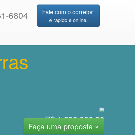
Fale com o corretor!
1-6804
é rapido e online.
rras
R$ 1.250.000,00
Faça uma proposta »