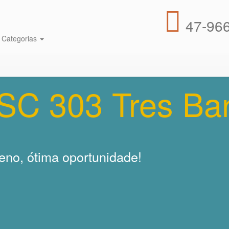
47-966
r Categorias
SC 303 Tres Ba
eno, ótima oportunidade!