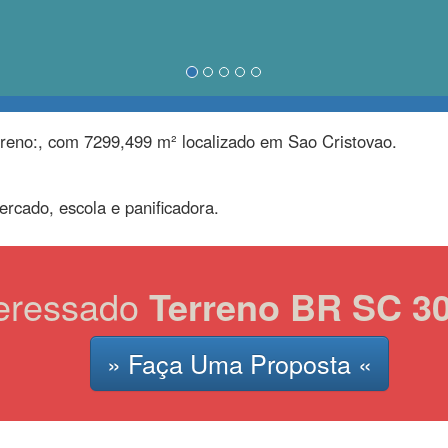
rreno:, com 7299,499 m² localizado em Sao Cristovao.
rcado, escola e panificadora.
teressado
Terreno BR SC 30
» Faça Uma Proposta «