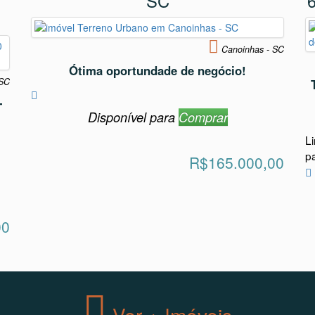
SC
Canoinhas - SC
Ótima oportundade de negócio!
 SC
-
Disponível para
Comprar
L
,
p
R$165.000,00
00