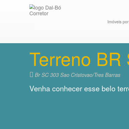
Imóveis po
Terreno BR 
Br SC 303 Sao Cristovao/Tres Barras
Venha conhecer esse belo terr