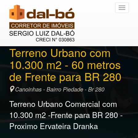
Toggle
navigati
Terreno Urbano com
10.300 m2 - 60 metros
de Frente para BR 280
Canoinhas - Bairro Piedade - Br 280
Terreno Urbano Comercial com
10.300 m2 -Frente para BR 280 -
Proximo Ervateira Dranka