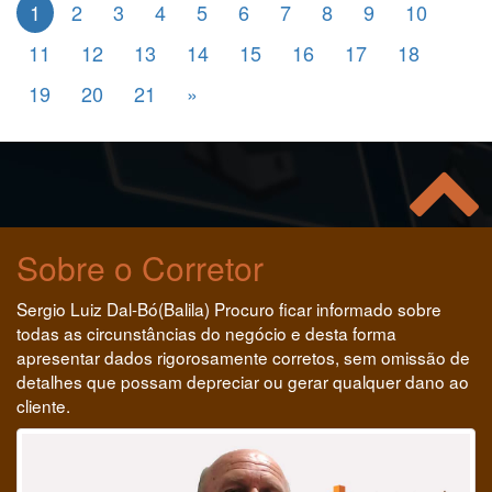
1
2
3
4
5
6
7
8
9
10
11
12
13
14
15
16
17
18
19
20
21
»
Sobre o Corretor
Sergio Luiz Dal-Bó(Balila) Procuro ficar informado sobre
todas as circunstâncias do negócio e desta forma
apresentar dados rigorosamente corretos, sem omissão de
detalhes que possam depreciar ou gerar qualquer dano ao
cliente.