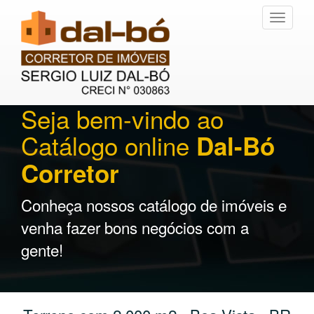
Toggle
navigati
Seja bem-vindo ao
Catálogo online
Dal-Bó
Corretor
Conheça nossos catálogo de imóveis e
venha fazer bons negócios com a
gente!