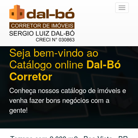
Toggle
navigati
Seja bem-vindo ao
Catálogo online
Dal-Bó
Corretor
Conheça nossos catálogo de imóveis e
venha fazer bons negócios com a
gente!