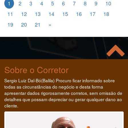
1
2
3
4
5
6
7
8
9
10
11
12
13
14
15
16
17
18
19
20
21
»
Sobre o Corretor
Sergio Luiz Dal-Bó(Balila) Procuro ficar informado sobre
todas as circunstâncias do negócio e desta forma
apresentar dados rigorosamente corretos, sem omissão de
detalhes que possam depreciar ou gerar qualquer dano ao
cliente.