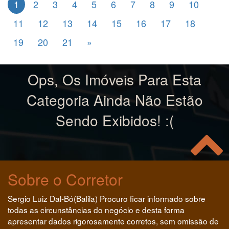
1
2
3
4
5
6
7
8
9
10
11
12
13
14
15
16
17
18
19
20
21
»
Ops, Os Imóveis Para Esta
Categoria Ainda Não Estão
Sendo Exibidos! :(
Sobre o Corretor
Sergio Luiz Dal-Bó(Balila) Procuro ficar informado sobre
todas as circunstâncias do negócio e desta forma
apresentar dados rigorosamente corretos, sem omissão de