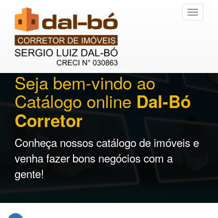
Toggle
navigati
Seja bem-vindo ao
Catálogo online
Dal-Bó
Corretor
Conheça nossos catálogo de imóveis e
venha fazer bons negócios com a
gente!