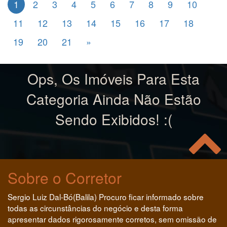
1
2
3
4
5
6
7
8
9
10
11
12
13
14
15
16
17
18
19
20
21
»
Ops, Os Imóveis Para Esta
Categoria Ainda Não Estão
Sendo Exibidos! :(
Sobre o Corretor
Sergio Luiz Dal-Bó(Balila) Procuro ficar informado sobre
todas as circunstâncias do negócio e desta forma
apresentar dados rigorosamente corretos, sem omissão de