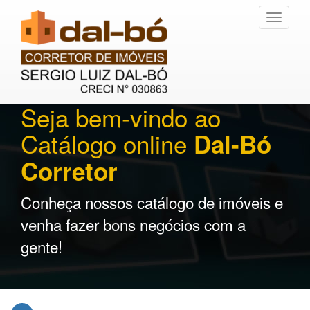
Toggle
navigati
Seja bem-vindo ao
Catálogo online
Dal-Bó
Corretor
Conheça nossos catálogo de imóveis e
venha fazer bons negócios com a
gente!