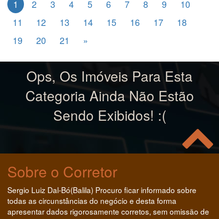
1
2
3
4
5
6
7
8
9
10
11
12
13
14
15
16
17
18
19
20
21
»
Ops, Os Imóveis Para Esta
Categoria Ainda Não Estão
Sendo Exibidos! :(
Sobre o Corretor
Sergio Luiz Dal-Bó(Balila) Procuro ficar informado sobre
todas as circunstâncias do negócio e desta forma
apresentar dados rigorosamente corretos, sem omissão de