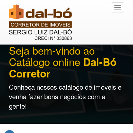
Toggle
navigati
Seja bem-vindo ao
Catálogo online
Dal-Bó
Corretor
Conheça nossos catálogo de imóveis e
venha fazer bons negócios com a
gente!