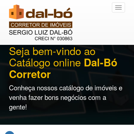
Toggle
navigati
Seja bem-vindo ao
Catálogo online
Dal-Bó
Corretor
Conheça nossos catálogo de imóveis e
venha fazer bons negócios com a
gente!