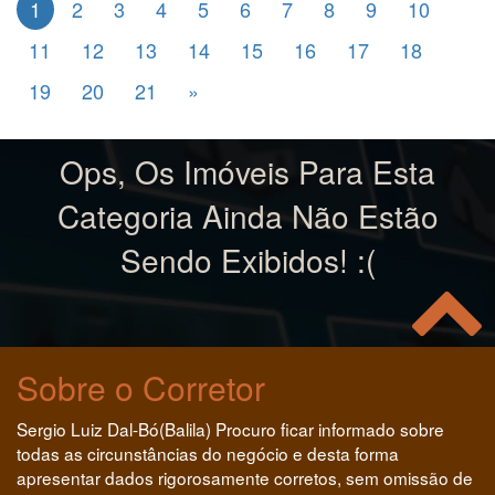
1
2
3
4
5
6
7
8
9
10
11
12
13
14
15
16
17
18
19
20
21
»
Ops, Os Imóveis Para Esta
Categoria Ainda Não Estão
Sendo Exibidos! :(
Sobre o Corretor
Sergio Luiz Dal-Bó(Balila) Procuro ficar informado sobre
todas as circunstâncias do negócio e desta forma
apresentar dados rigorosamente corretos, sem omissão de