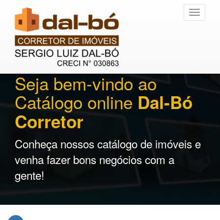
Toggle
navigati
Seja bem-vindo ao
Catálogo online
Dal-Bó
Corretor
Conheça nossos catálogo de imóveis e
venha fazer bons negócios com a
gente!