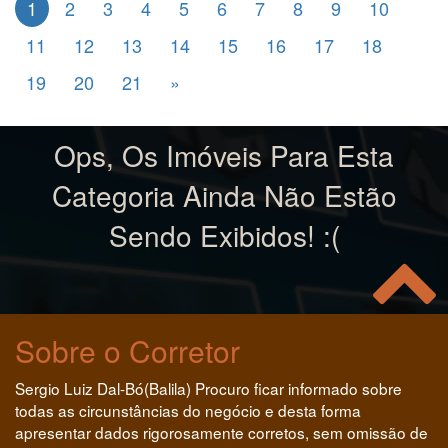
1
2
3
4
5
6
7
8
9
10
11
12
13
14
15
16
17
18
19
20
21
»
Ops, Os Imóveis Para Esta
Categoria Ainda Não Estão
Sendo Exibidos! :(
Sobre o Corretor
Sergio Luiz Dal-Bó(Balila) Procuro ficar informado sobre
todas as circunstâncias do negócio e desta forma
apresentar dados rigorosamente corretos, sem omissão de