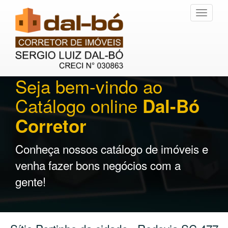
Toggle
navigati
Seja bem-vindo ao
Catálogo online
Dal-Bó
Corretor
Conheça nossos catálogo de imóveis e
venha fazer bons negócios com a
gente!