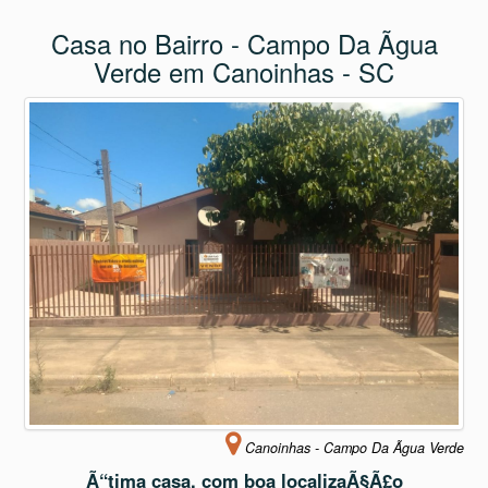
Canoinhas - Campo Da Ãgua Verde
Ã“tima casa, com boa localizaÃ§Ã£o
Casa localizada na Rua: Adolfo Badig, nº 291 em
Canoinhas - SC. Terreno com 522,60 m² e
Disponível para
Comprar