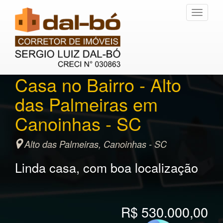
Toggle
navigati
Casa no Bairro - Alto
das Palmeiras em
Canoinhas - SC
Alto das Palmeiras, Canoinhas - SC
Linda casa, com boa localização
R$ 530.000,00