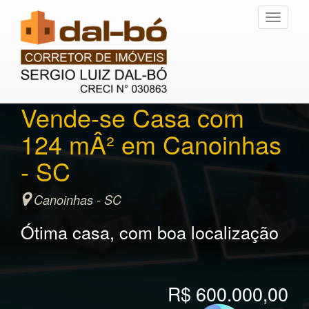
Toggle
navigati
Vende-se Casa com
124 mÂ² em Canoinhas
- SC
Canoinhas - SC
Ótima casa, com boa localização
R$ 600.000,00