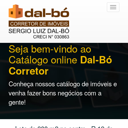
Toggle
navigati
Seja bem-vindo ao
Catálogo online
Dal-Bó
Corretor
Conheça nossos catálogo de imóveis e
venha fazer bons negócios com a
gente!