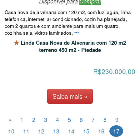
Disponível para
Comprar
Casa nova de alvenaria com 120 m2, com luz, agua, linha
telefonica, internet, ar condicionado, cozin ha planejada,
com 2 quartos e com ambiente para mais um quatro,
cozinha sala, vidros laminados,
Linda Casa Nova de Alvenaria com 120 m2
terreno 450 m2 - Piedade
R$230.000,00
Saiba mais »
«
1
2
3
4
5
6
7
8
9
10
11
12
13
14
15
16
17