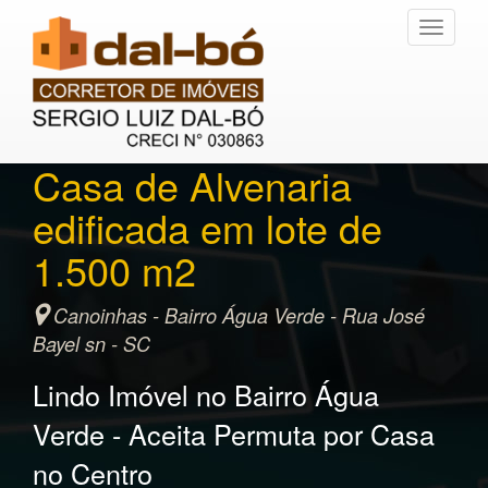
Toggle
navigati
Casa de Alvenaria
edificada em lote de
1.500 m2
Canoinhas - Bairro Água Verde - Rua José
Bayel sn - SC
Lindo Imóvel no Bairro Água
Verde - Aceita Permuta por Casa
no Centro