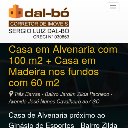
Toggle
navigati
Casa em Alvenaria com
100 m2 + Casa em
Madeira nos fundos
com 60 m2
Três Barras - Bairro Jardim Zilda Pacheco -
Avenida José Nunes Cavalheiro 357 SC
Casa de Alvenaria próximo ao
Ginásio de Esportes - Bairro Zilda