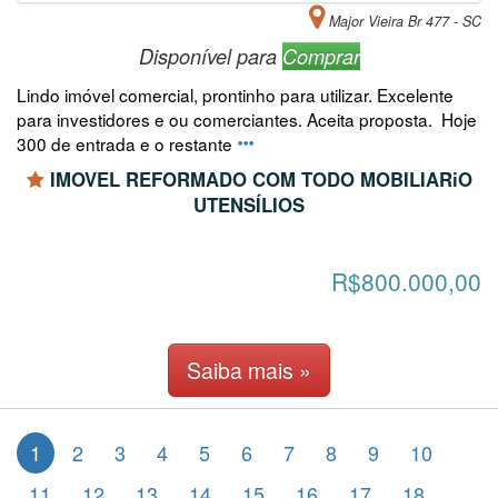
Major Vieira Br 477 - SC
Disponível para
Comprar
Lindo imóvel comercial, prontinho para utilizar. Excelente
para investidores e ou comerciantes. Aceita proposta. Hoje
300 de entrada e o restante
IMOVEL REFORMADO COM TODO MOBILIARiO
UTENSÍLIOS
R$800.000,00
Saiba mais »
1
2
3
4
5
6
7
8
9
10
11
12
13
14
15
16
17
18