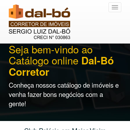
Toggle
navigati
Seja bem-vindo ao
Catálogo online
Dal-Bó
Corretor
Conheça nossos catálogo de imóveis e
venha fazer bons negócios com a
gente!