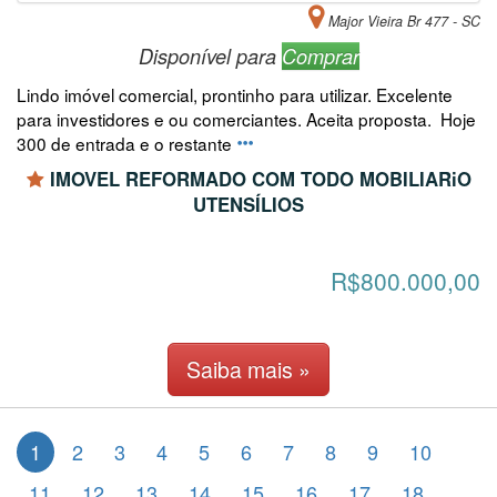
Major Vieira Br 477 - SC
Disponível para
Comprar
Lindo imóvel comercial, prontinho para utilizar. Excelente
para investidores e ou comerciantes. Aceita proposta. Hoje
300 de entrada e o restante
IMOVEL REFORMADO COM TODO MOBILIARiO
UTENSÍLIOS
R$800.000,00
Saiba mais »
1
2
3
4
5
6
7
8
9
10
11
12
13
14
15
16
17
18