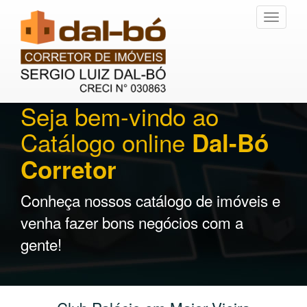
Toggle
navigati
Seja bem-vindo ao
Catálogo online
Dal-Bó
Corretor
Conheça nossos catálogo de imóveis e
venha fazer bons negócios com a
gente!