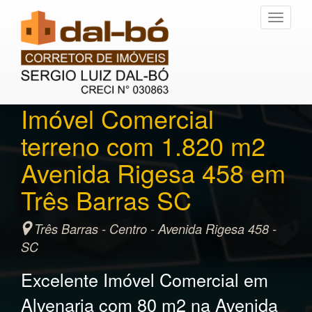
Toggle
navigati
Imóvel Comercial
terreno com 1.820 m2
Avenida Rigesa 458 em
Três Barras SC
Três Barras - Centro - Avenida Rigesa 458 -
SC
Excelente Imóvel Comercial em
Alvenaria com 80 m2 na Avenida