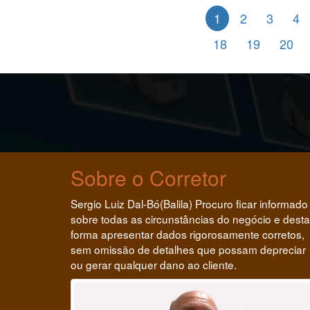
1
2
3
4
18
19
20
Sobre o Corretor
Sergio Luiz Dal-Bó(Balila) Procuro ficar informado
sobre todas as circunstâncias do negócio e desta
forma apresentar dados rigorosamente corretos,
sem omissão de detalhes que possam depreciar
ou gerar qualquer dano ao cliente.