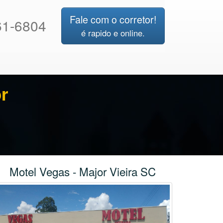
Fale com o corretor!
1-6804
é rapido e online.
r
Motel Vegas - Major Vieira SC