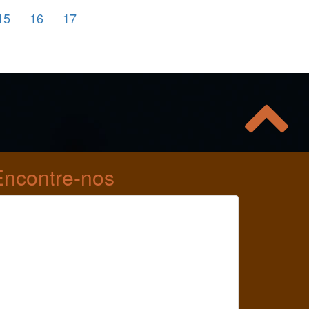
15
16
17
Encontre-nos