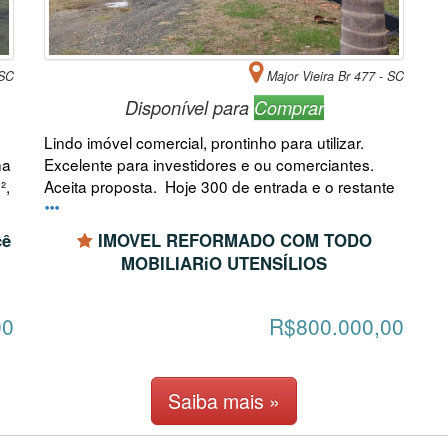
 SC
Major Vieira Br 477 - SC
Disponível para
Comprar
Lindo imóvel comercial, prontinho para utilizar.
na
Excelente para investidores e ou comerciantes.
²,
Aceita proposta. Hoje 300 de entrada e o restante
cê
IMOVEL REFORMADO COM TODO
MOBILIARiO UTENSÍLIOS
00
R$800.000,00
Saiba mais »