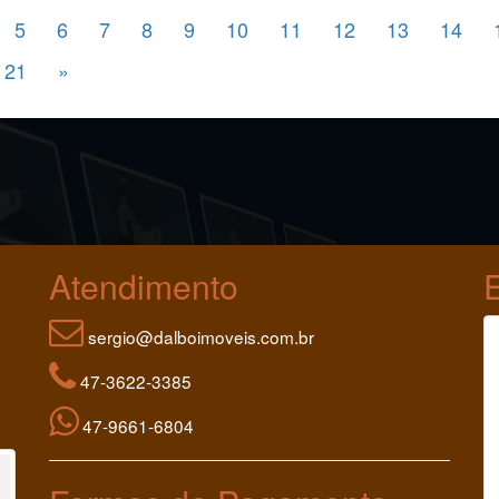
5
6
7
8
9
10
11
12
13
14
21
»
Atendimento
sergio@dalboimoveis.com.br
47-3622-3385
47-9661-6804