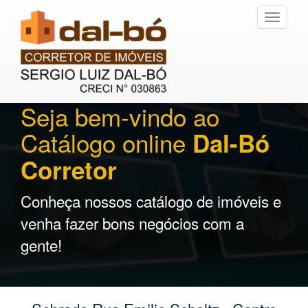
Toggle
navigati
Seja bem-vindo ao
Catálogo online
Dal-Bó
Corretor
Conheça nossos catálogo de imóveis e
venha fazer bons negócios com a
gente!