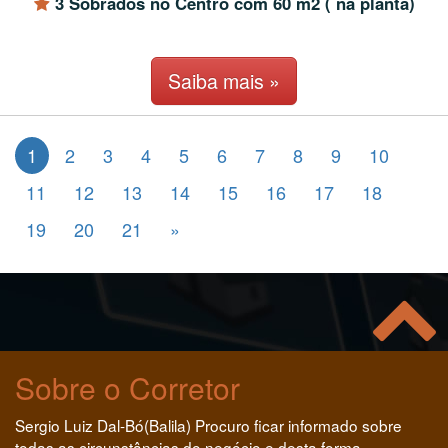
3 Sobrados no Centro com 60 m2 ( na planta)
Saiba mais »
1
2
3
4
5
6
7
8
9
10
11
12
13
14
15
16
17
18
19
20
21
»
Sobre o Corretor
Sergio Luiz Dal-Bó(Balila) Procuro ficar informado sobre
todas as circunstâncias do negócio e desta forma