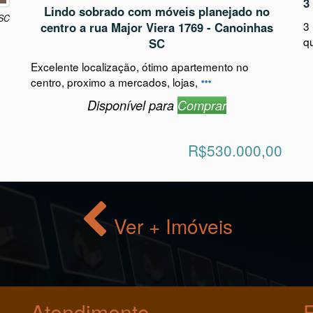
Canoinhas - Centro - Rua Major Vieira 1769
3
Lindo sobrado com móveis planejado no
 SC
3
centro a rua Major Viera 1769 - Canoinhas
q
SC
Excelente localização, ótimo apartemento no
centro, proximo a mercados, lojas,
Disponível para
Comprar
R$530.000,00
Ver + Imóveis