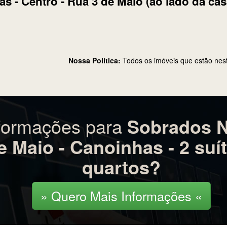
brados Novos na Planta - no centro - Rua 3
s - Centro - Rua 3 de Maio (ao lado da cas
Nossa Política:
Todos os imóveis que estão nes
nformações para
Sobrados N
e Maio - Canoinhas - 2 suít
quartos?