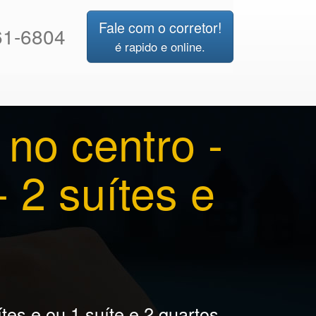
Fale com o corretor!
1-6804
é rapido e online.
no centro -
 2 suítes e
es e ou 1 suíte e 2 quartos