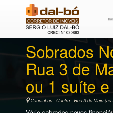
Im
Sobrados No
Rua 3 de Ma
ou 1 suíte e
Canoinhas - Centro - Rua 3 de Maio (ao 
Vário sobrados novos financiáv