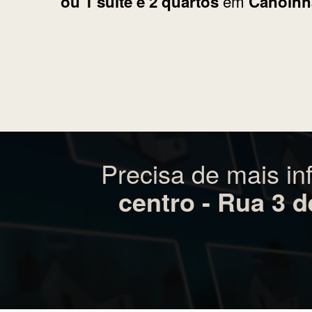
Veja a localização detalhada de
So
em
ou 1 suíte e 2 quartos
Canoinha
Precisa de mais i
centro - Rua 3 d