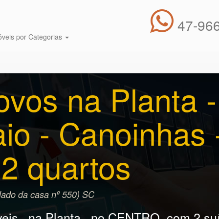
47-966
óveis por Categorias
vos na Planta - 
io - Canoinhas -
 2 quartos
lado da casa nº 550) SC
eis , na Planta , no CENTRO, com 2 suít