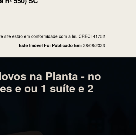
 de Maio - Canoinhas - 2 suítes e
a nº 550) SC
te site estão em conformidade com a lei. CRECI 41752
Este Imóvel Foi Publicado Em:
28/08/2023
ovos na Planta - no
es e ou 1 suíte e 2