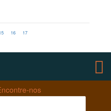
15
16
17
Encontre-nos