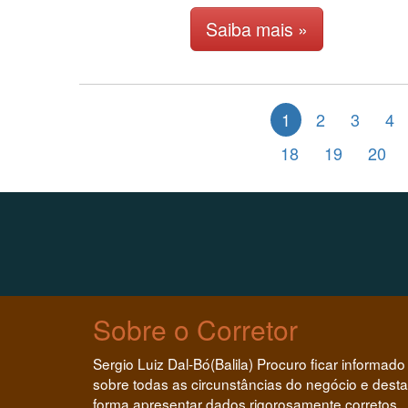
Saiba mais »
1
2
3
4
18
19
20
Sobre o Corretor
Sergio Luiz Dal-Bó(Balila) Procuro ficar informado
sobre todas as circunstâncias do negócio e desta
forma apresentar dados rigorosamente corretos,