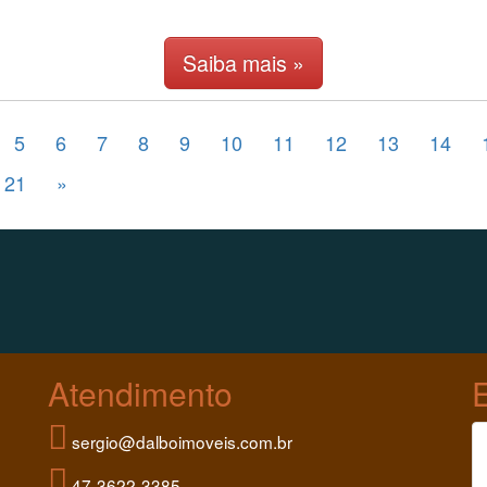
Saiba mais »
5
6
7
8
9
10
11
12
13
14
21
»
Atendimento
sergio@dalboimoveis.com.br
47-3622-3385