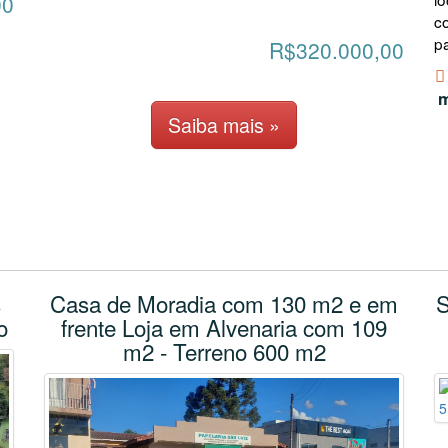
00
c
p
R$320.000,00
m
Saiba mais »
s
Casa de Moradia com 130 m2 e em
S
o
frente Loja em Alvenaria com 109
m2 - Terreno 600 m2