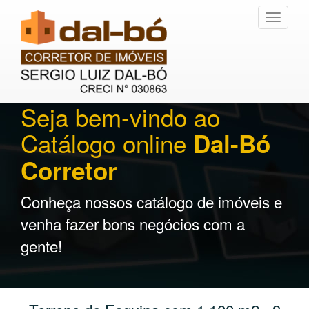
Toggle
navigati
Seja bem-vindo ao
Catálogo online
Dal-Bó
Corretor
Conheça nossos catálogo de imóveis e
venha fazer bons negócios com a
gente!