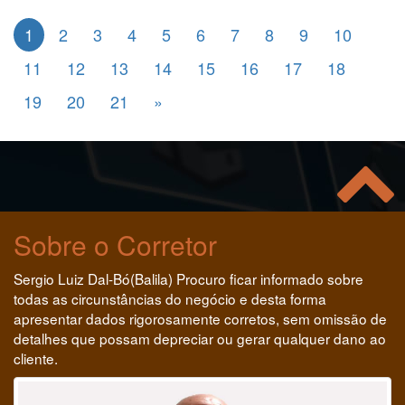
1
2
3
4
5
6
7
8
9
10
11
12
13
14
15
16
17
18
19
20
21
»
Sobre o Corretor
Sergio Luiz Dal-Bó(Balila) Procuro ficar informado sobre
todas as circunstâncias do negócio e desta forma
apresentar dados rigorosamente corretos, sem omissão de
detalhes que possam depreciar ou gerar qualquer dano ao
cliente.