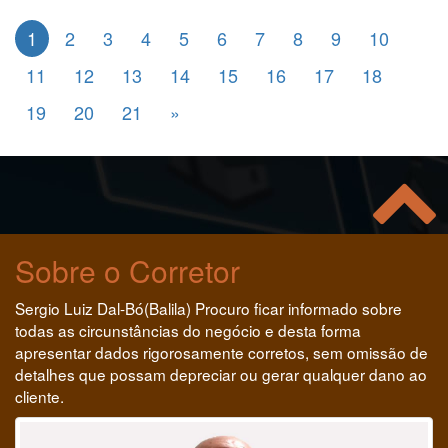
1
2
3
4
5
6
7
8
9
10
11
12
13
14
15
16
17
18
19
20
21
»
Sobre o Corretor
Sergio Luiz Dal-Bó(Balila) Procuro ficar informado sobre
todas as circunstâncias do negócio e desta forma
apresentar dados rigorosamente corretos, sem omissão de
detalhes que possam depreciar ou gerar qualquer dano ao
cliente.