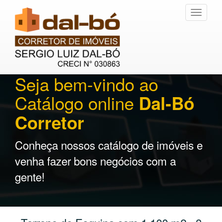
Toggle
navigati
Seja bem-vindo ao
Catálogo online
Dal-Bó
Corretor
Conheça nossos catálogo de imóveis e
venha fazer bons negócios com a
gente!