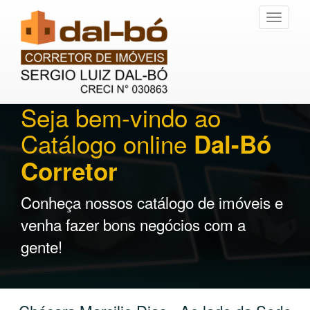
Toggle
navigati
Seja bem-vindo ao
Catálogo online
Dal-Bó
Corretor
Conheça nossos catálogo de imóveis e
venha fazer bons negócios com a
gente!