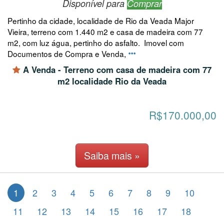
Disponível para
Comprar
Pertinho da cidade, localidade de Rio da Veada Major
Vieira, terreno com 1.440 m2 e casa de madeira com 77
m2, com luz água, pertinho do asfalto. Imovel com
Documentos de Compra e Venda,
A Venda - Terreno com casa de madeira com 77
m2 localidade Rio da Veada
R$170.000,00
Saiba mais »
1
2
3
4
5
6
7
8
9
10
11
12
13
14
15
16
17
18