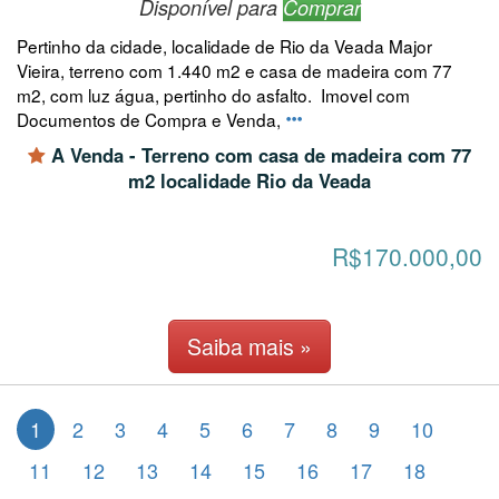
Disponível para
Comprar
Pertinho da cidade, localidade de Rio da Veada Major
Vieira, terreno com 1.440 m2 e casa de madeira com 77
m2, com luz água, pertinho do asfalto. Imovel com
Documentos de Compra e Venda,
A Venda - Terreno com casa de madeira com 77
m2 localidade Rio da Veada
R$170.000,00
Saiba mais »
1
2
3
4
5
6
7
8
9
10
11
12
13
14
15
16
17
18