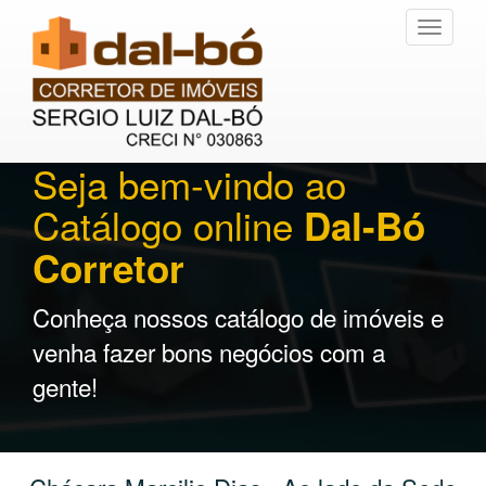
Toggle
navigati
Seja bem-vindo ao
Catálogo online
Dal-Bó
Corretor
Conheça nossos catálogo de imóveis e
venha fazer bons negócios com a
gente!