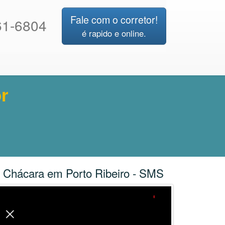
Fale com o corretor!
1-6804
é rapido e online.
r
Chácara em Porto Ribeiro - SMS