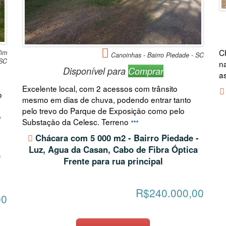
C
lim
Canoinhas - Bairro Piedade - SC
 SC
n
Disponível para
Comprar
a
Excelente local, com 2 acessos com trânsito
o
mesmo em dias de chuva, podendo entrar tanto
pelo trevo do Parque de Exposição como pelo
e
Substação da Celesc. Terreno
Chácara com 5 000 m2 - Bairro Piedade -
Luz, Agua da Casan, Cabo de Fibra Óptica
o
Frente para rua principal
R$240.000,00
00