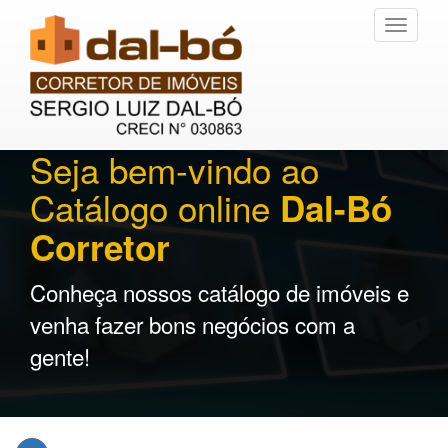
Toggle
navigati
Seja bem-vindo ao
Catálogo online
Dal-Bó
Corretor
Conheça nossos catálogo de imóveis e
venha fazer bons negócios com a
gente!