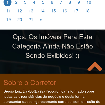
1
2
3
4
5
6
7
8
9
10
11
12
13
14
15
16
17
18
19
20
21
»
Ops, Os Imóveis Para Esta
Categoria Ainda Não Estão
Sendo Exibidos! :(
Sobre o Corretor
Sergio Luiz Dal-Bó(Balila) Procuro ficar informado sobre
todas as circunstâncias do negócio e desta forma
apresentar dados rigorosamente corretos, sem omissão de