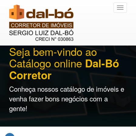
Toggle
navigati
Seja bem-vindo ao
Catálogo online
Dal-Bó
Corretor
Conheça nossos catálogo de imóveis e
venha fazer bons negócios com a
gente!