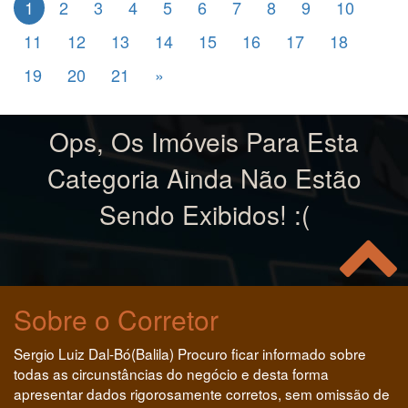
1
2
3
4
5
6
7
8
9
10
11
12
13
14
15
16
17
18
19
20
21
»
Ops, Os Imóveis Para Esta
Categoria Ainda Não Estão
Sendo Exibidos! :(
Sobre o Corretor
Sergio Luiz Dal-Bó(Balila) Procuro ficar informado sobre
todas as circunstâncias do negócio e desta forma
apresentar dados rigorosamente corretos, sem omissão de