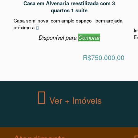
quartos 1 suite
Casa semi nova, com amplo espaço bem arejada
próximo a
Im
Disponível para
Comprar
E
R$750.000,00
Ver + Imóveis
Atendimento