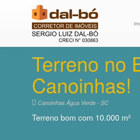
Im
Terreno no 
Canoinhas!
Canoinhas Água Verde - SC
Terreno bom com 10.000 m²