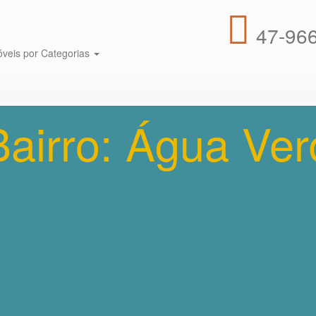
47-966
óveis por Categorias
Bairro: Água Ve