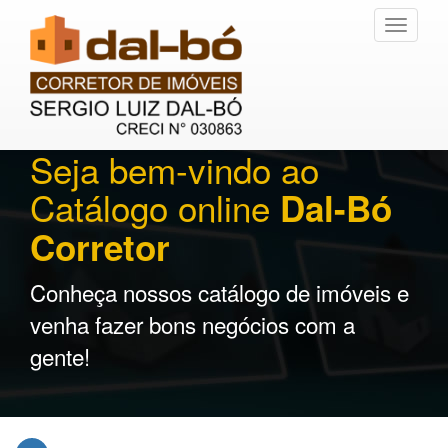
Toggle
navigati
Seja bem-vindo ao
Catálogo online
Dal-Bó
Corretor
Conheça nossos catálogo de imóveis e
venha fazer bons negócios com a
gente!