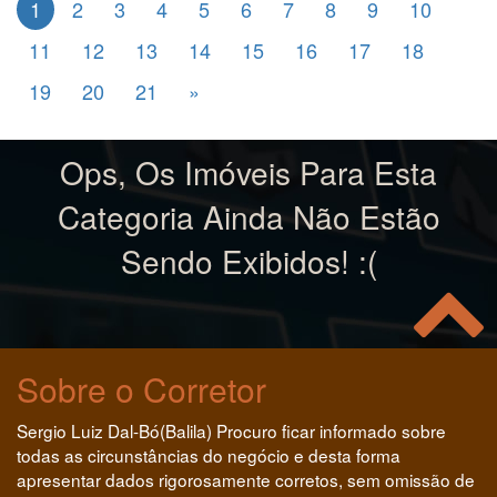
1
2
3
4
5
6
7
8
9
10
11
12
13
14
15
16
17
18
19
20
21
»
Ops, Os Imóveis Para Esta
Categoria Ainda Não Estão
Sendo Exibidos! :(
Sobre o Corretor
Sergio Luiz Dal-Bó(Balila) Procuro ficar informado sobre
todas as circunstâncias do negócio e desta forma
apresentar dados rigorosamente corretos, sem omissão de