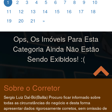
1
2
3
4
5
6
7
8
9
10
11
12
13
14
15
16
17
18
19
20
21
»
Ops, Os Imóveis Para Esta
Categoria Ainda Não Estão
Sendo Exibidos! :(
Sobre o Corretor
Sergio Luiz Dal-Bó(Balila) Procuro ficar informado sobre
todas as circunstâncias do negócio e desta forma
apresentar dados rigorosamente corretos, sem omissão de