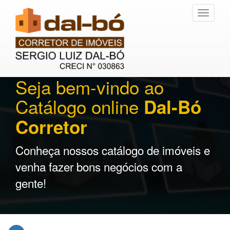
Toggle
navigati
Seja bem-vindo ao
Catálogo online
Dal-Bó
Corretor
Conheça nossos catálogo de imóveis e
venha fazer bons negócios com a
gente!