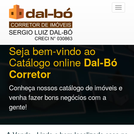
Toggle
navigati
Seja bem-vindo ao
Catálogo online
Dal-Bó
Corretor
Conheça nossos catálogo de imóveis e
venha fazer bons negócios com a
gente!