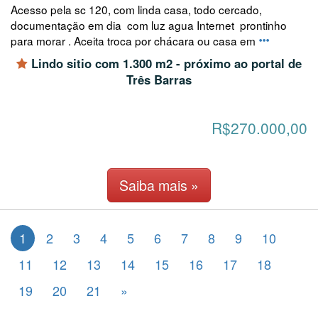
Acesso pela sc 120, com linda casa, todo cercado,
documentação em dia com luz agua Internet prontinho
para morar . Aceita troca por chácara ou casa em
Lindo sitio com 1.300 m2 - próximo ao portal de
Três Barras
R$270.000,00
Saiba mais »
1
2
3
4
5
6
7
8
9
10
11
12
13
14
15
16
17
18
19
20
21
»