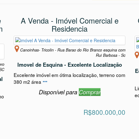
ambém imóves relacionado a
residencial-c
e
A Venda - Imóvel Comercial e
m
Residencia
Canoinhas- Tricolin - Rua Barao do Rio Branco esquina com
Rui Barbosa - Sc
Imovel de Esquina - Excelente Localização
ero
 SC
E
Excelente imóvel em ótima localização, terreno com
al
380 m2 área
Li
Disponível para
Comprar
e
mo
R$800.000,00