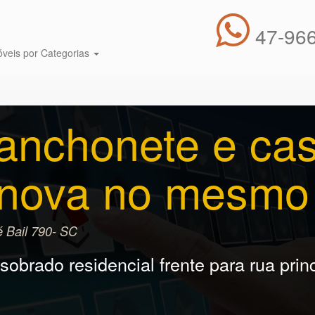
47-966
óveis por Categorias
anchonete e cas
nova no mesmo 
 Bail 790- SC
obrado residencial frente para rua princ