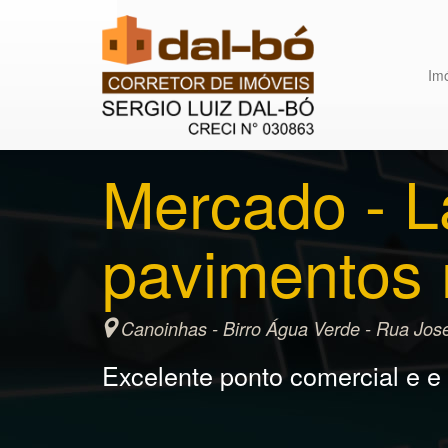
Im
Mercado - L
pavimentos 
Canoinhas - Birro Água Verde - Rua José
Excelente ponto comercial e e s