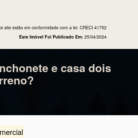
em
os nova no mesmo terreno
te site estão em conformidade com a lei. CRECI 41752
Este Imóvel Foi Publicado Em:
25/04/2024
nchonete e casa dois
rreno?