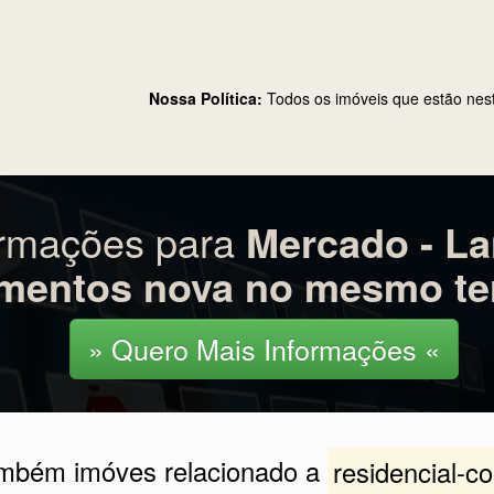
rcado - Lanchonete e casa dois paviment
a José Bail 790- SC
Nossa Política:
Todos os imóveis que estão nes
ormações para
Mercado - La
mentos nova no mesmo te
» Quero Mais Informações «