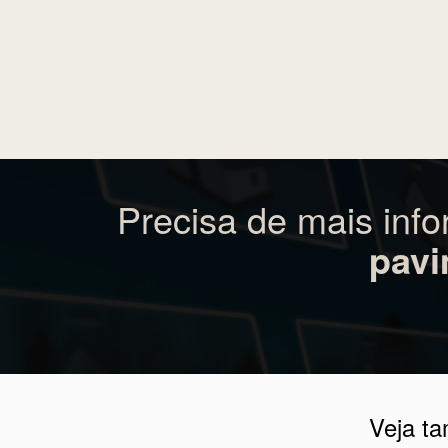
Veja a localização detalhada de
Me
Canoinhas - Birro Água Verde - Ru
Precisa de mais inf
pavi