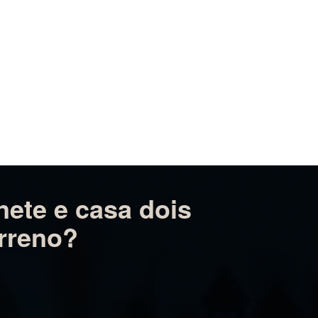
ete e casa dois
rreno?