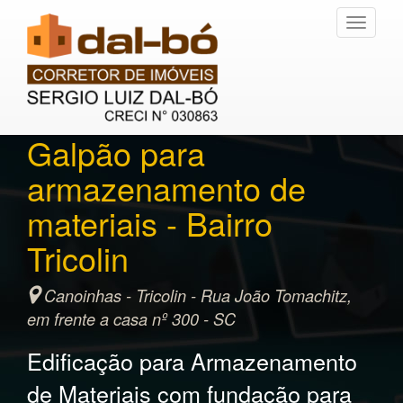
Toggle
navigati
Galpão para
armazenamento de
materiais - Bairro
Tricolin
Canoinhas - Tricolin - Rua João Tomachitz,
em frente a casa nº 300 - SC
Edificação para Armazenamento
de Materiais com fundação para