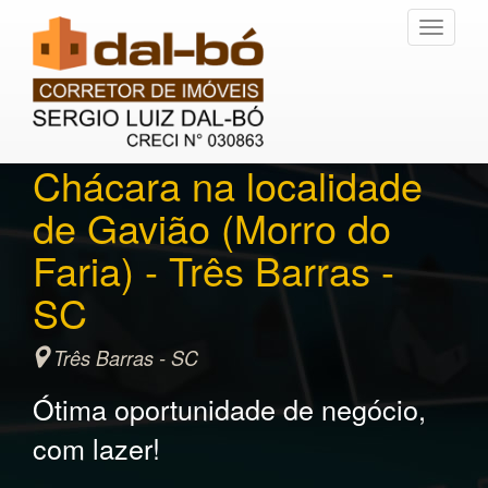
Toggle
navigati
Chácara na localidade
de Gavião (Morro do
Faria) - Três Barras -
SC
Três Barras - SC
Ótima oportunidade de negócio,
com lazer!